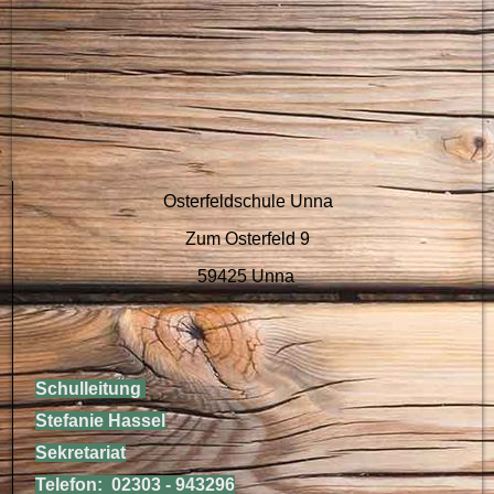
Osterfeldschule Unna
Zum Osterfeld 9
59425 Unna
Schulleitung
Stefanie Hassel
Sekretariat
Telefon: 02303 - 943296