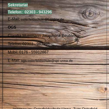
Sekretariat
Telefon: 02303 - 943296
E-Mail:
osterfeldschule@t-online.de
OGS
Claudia Muermann Jacqueline Beubler
Telefon: 02303 - 943298
Mobil: 0176 - 55912867
E-Mail:
ogs-osterfeldschule@spi-unna.de