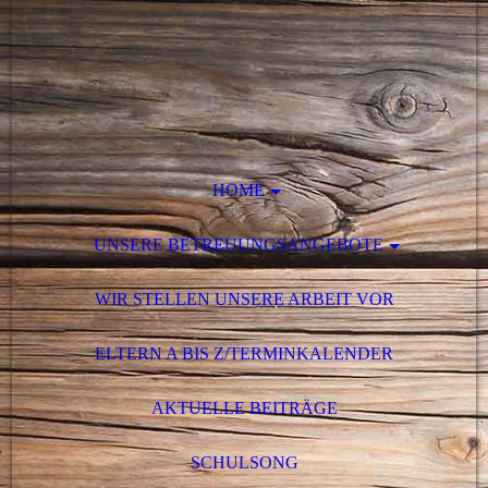
HOME
UNSERE BETREUUNGSANGEBOTE
WIR STELLEN UNSERE ARBEIT VOR
ELTERN A BIS Z/TERMINKALENDER
AKTUELLE BEITRÄGE
SCHULSONG