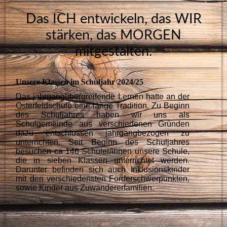
Das ICH entwickeln, das WIR
stärken, das MORGEN
mitgestalten.
Unsere Klassen im Schuljahr 2024/25
Das jahrgangübergreifende Lernen hatte an der
Osterfeldschule eine lange Tradition. Zu Beginn
des Schuljahres haben wir uns als
Schulgemeinde aus verschiedenen Gründen
dazu entschlossen jahrgangbezogen zu
unterrichten. Seit Beginn des Schuljahres
besuchen ca 146 Schüler/innen unsere Schule,
die in sieben Klassen unterrichtet werden.
Darunter befinden sich auch Inklusionskinder
mit den verschiedensten Förderschwerpunkten,
sowie Kinder aus Zuwandererfamilien.